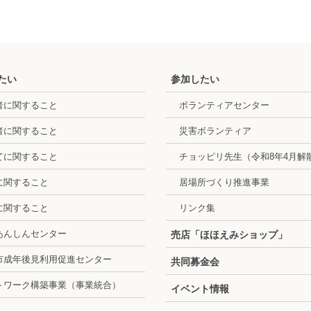
たい
参加したい
者に関すること
ボランティアセンター
者に関すること
災害ボランティア
てに関すること
チョッピリ先生（令和8年4月解
に関すること
居場所づくり推進事業
に関すること
リンク集
あんしんセンター
売店「ほほえみショップ」
市成年後見利用促進センター
共同募金会
トワーク構築事業（事業統合）
イベント情報