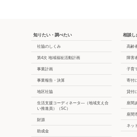
知りたい・調べたい
相談し
社協のしくみ
高齢
第4次 地域福祉活動計画
障害
事業計画
子育
事業報告・決算
寄付
地区社協
貸付
生活支援コーディネータ―（地域支え合
座間
い推進員）（SC）
座間
財源
ネッ
助成金