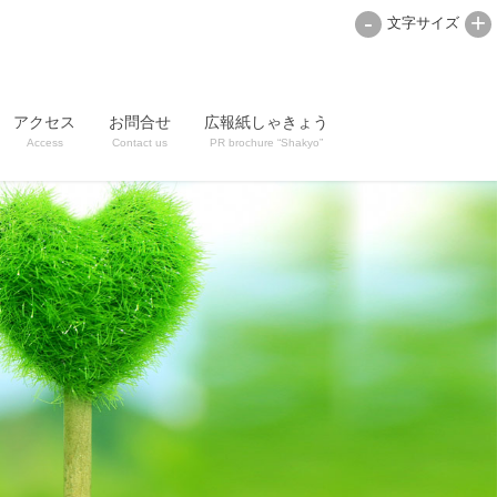
-
+
文字サイズ
アクセス
お問合せ
広報紙しゃきょう
Access
Contact us
PR brochure “Shakyo”