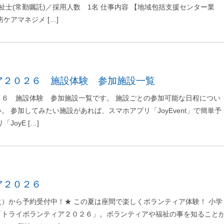
祉士(常勤嘱託)／採用人数 1名 仕事内容 【地域包括支援センター業
ケアマネジメ […]
ア２０２６ 施設体験 参加施設一覧
２６ 施設体験 参加施設一覧です。 施設ごとの参加可能な日程につい
 参加してみたい施設があれば、スマホアプリ「JoyEvent」で簡単予
JoyE […]
ア２０２６
）から予約受付中！★ この夏は座間で楽しくボランティア体験！ 小学
「トライボランティア２０２６」。ボランティアや福祉の事を知ること