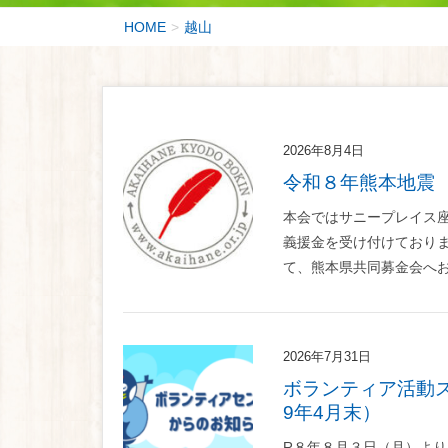
HOME
越山
2026年8月4日
令和８年熊本地震
本会ではサニープレイス
義援金を受け付けており
て、熊本県共同募金会へお届
2026年7月31日
ボランティア活動スペース等の施設予約を開始します（R8年11月～令和
9年4月末）
R８年８月３日（月）よ