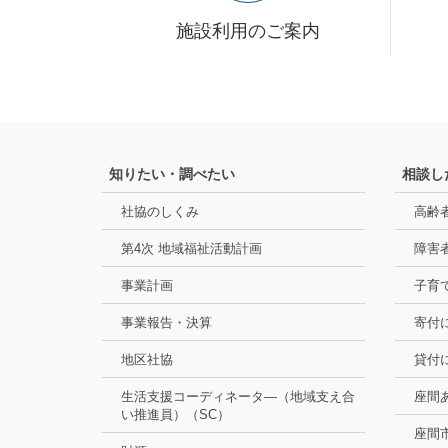
施設利用のご案内
知りたい・調べたい
相談し
社協のしくみ
高齢
第4次 地域福祉活動計画
障害
事業計画
子育
事業報告・決算
寄付
地区社協
貸付
生活支援コーディネータ―（地域支え合
座間
い推進員）（SC）
座間