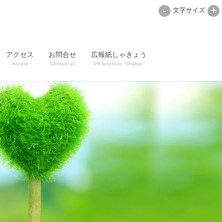
-
+
文字サイズ
アクセス
お問合せ
広報紙しゃきょう
Access
Contact us
PR brochure “Shakyo”