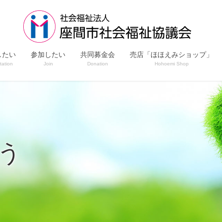
したい
参加したい
共同募金会
売店「ほほえみショップ」
tation
Join
Donation
Hohoemi Shop
う