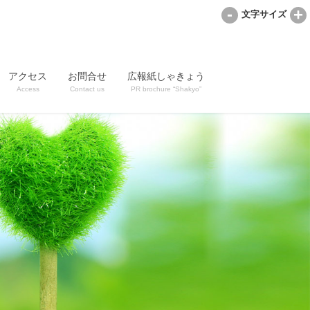
-
+
文字サイズ
アクセス
お問合せ
広報紙しゃきょう
Access
Contact us
PR brochure “Shakyo”