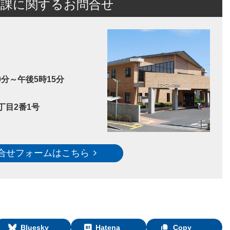
祉課に関するお問合せ
分～午後5時15分
丁目2番1号
合せフォームはこちら
Bluesky
Hatena
Copy